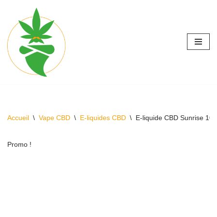
Aller
au
contenu
Accueil
\
Vape CBD
\
E-liquides CBD
\
E-liquide CBD Sunrise 1
Promo !